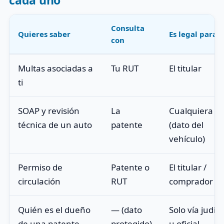
Consulta
Quieres saber
Es legal para
con
Multas asociadas a
Tu RUT
El titular
ti
SOAP y revisión
La
Cualquiera
técnica de un auto
patente
(dato del
vehículo)
Permiso de
Patente o
El titular /
circulación
RUT
comprador
Quién es el dueño
— (dato
Solo vía judici
de una patente
protegido)
u oficial