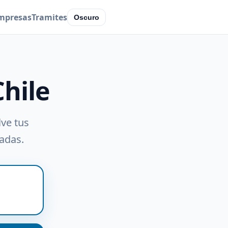
mpresas
Tramites
Oscuro
Chile
lve tus
radas.