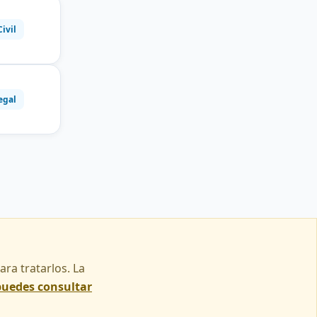
Civil
egal
ra tratarlos. La
puedes consultar