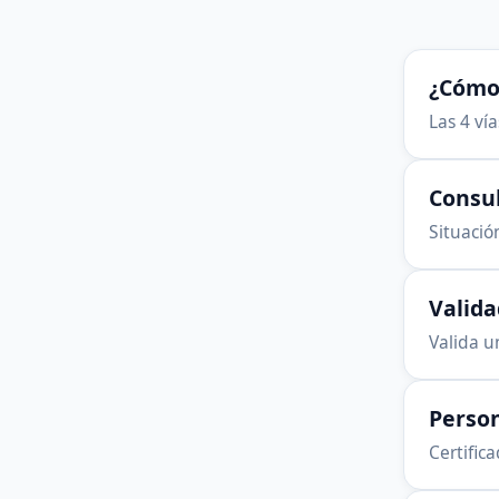
¿Cómo 
Las 4 ví
Consu
Situación
Valid
Valida u
Person
Certific