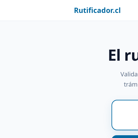
Rutificador.cl
El r
Valida
trámi