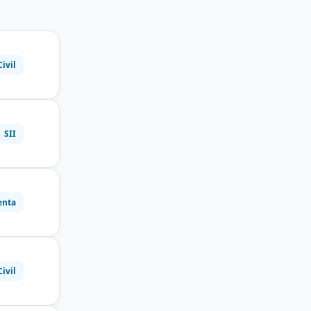
Civil
SII
enta
Civil