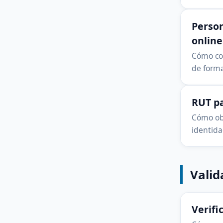
Person
online
Cómo con
de forma
RUT pa
Cómo obt
identida
Valid
Verifi