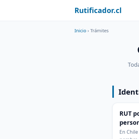
Rutificador.cl
Inicio
› Trámites
Toda
Ident
RUT p
perso
En Chile