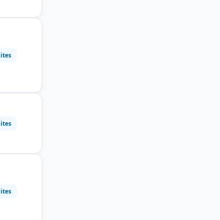
ites
ites
ites