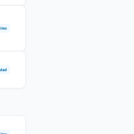
ites
idad