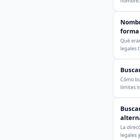
nombre. 
Nombre
forma 
Qué eran
legales 
Buscar
Cómo bus
límites 
Buscar
altern
La direc
legales y