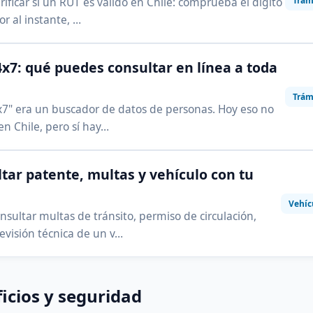
Trám
ificar si un RUT es válido en Chile: comprueba el dígito
or al instante, …
x7: qué puedes consultar en línea a toda
Trám
7" era un buscador de datos de personas. Hoy eso no
 en Chile, pero sí hay…
tar patente, multas y vehículo con tu
Vehíc
sultar multas de tránsito, permiso de circulación,
evisión técnica de un v…
icios y seguridad