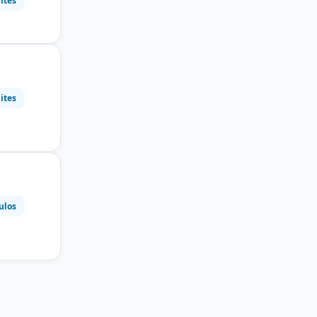
ites
ites
ulos