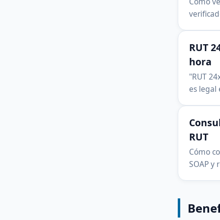
Cómo ver
verificad
RUT 24
hora
"RUT 24x
es legal
Consul
RUT
Cómo con
SOAP y r
Benef