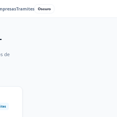
mpresas
Tramites
Oscuro
T
os de
ites