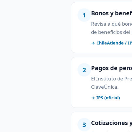
Bonos y benef
1
Revisa a qué bono
de beneficios del
→ ChileAtiende / IPS
Pagos de pens
2
El Instituto de P
ClaveÚnica.
→ IPS (oficial)
Cotizaciones 
3