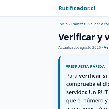
Rutificador.cl
Inicio
›
Trámites
›
Validar y co
Verificar y
Actualizado: agosto 2026 ·
Ve
RESPUESTA RÁPIDA
Para
verificar s
comprueba el díg
servidor. Un RUT 
que el número y 
explicamos cómo