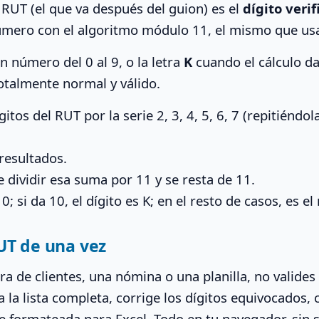
 RUT (el que va después del guion) es el
dígito veri
número con el algoritmo módulo 11, el mismo que usa 
n número del 0 al 9, o la letra
K
cuando el cálculo da
otalmente normal y válido.
gitos del RUT por la serie 2, 3, 4, 5, 6, 7 (repitiéndo
resultados.
de dividir esa suma por 11 y se resta de 11.
s 0; si da 10, el dígito es K; en el resto de casos, es 
UT de una vez
ra de clientes, una nómina o una planilla, no valide
a la lista completa, corrige los dígitos equivocados,
lve formateada para Excel. Todo en tu navegador, sin 