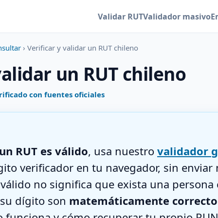
Validar RUT
Validador masivo
E
nsultar
› Verificar y validar un RUT chileno
 validar un RUT chileno
rificado con fuentes oficiales
i un RUT es válido
, usa nuestro
validador g
ito verificador en tu navegador, sin enviar
válido no significa que exista una persona c
su dígito son
matemáticamente correcto
 funciona y cómo recuperar tu propio RUN