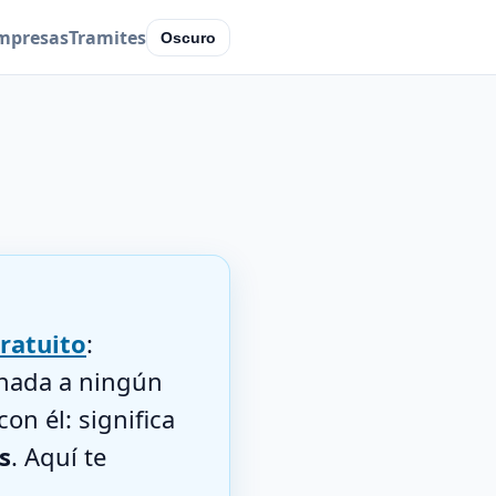
mpresas
Tramites
Oscuro
ratuito
:
 nada a ningún
on él: significa
s
. Aquí te
.