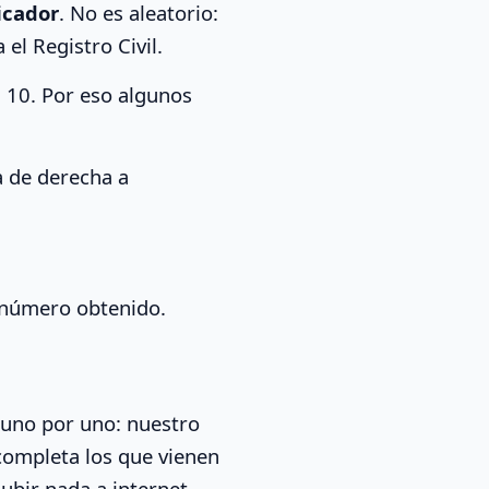
ficador
. No es aleatorio:
el Registro Civil.
 10. Por eso algunos
la de derecha a
el número obtenido.
s uno por uno: nuestro
 completa los que vienen
subir nada a internet.