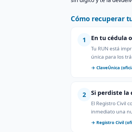
Cómo recuperar t
En tu cédula 
1
Tu RUN está impre
única para los tr
→ ClaveÚnica (ofici
Si perdiste la
2
El Registro Civil 
inmediato una nu
→ Registro Civil (ofi