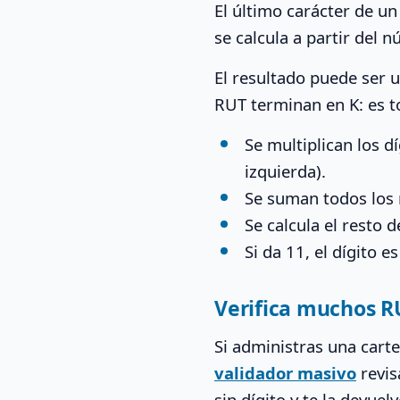
El último carácter de un
se calcula a partir del 
El resultado puede ser u
RUT terminan en K: es t
Se multiplican los dí
izquierda).
Se suman todos los 
Se calcula el resto 
Si da 11, el dígito e
Verifica muchos R
Si administras una carte
validador masivo
revis
sin dígito y te la devue