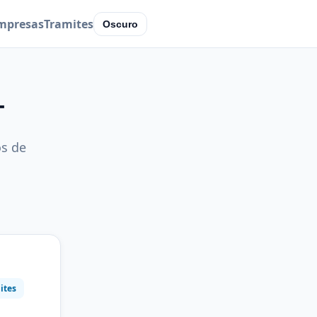
mpresas
Tramites
Oscuro
T
os de
ites