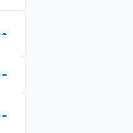
ites
ites
ites