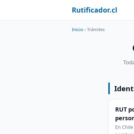
Rutificador.cl
Inicio
› Trámites
Toda
Ident
RUT p
perso
En Chile