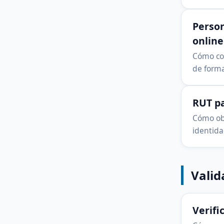
Person
online
Cómo con
de forma
RUT pa
Cómo obt
identida
Valid
Verifi