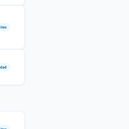
ites
idad