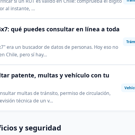
Trám
ificar si un RUT es válido en Chile: comprueba el dígito
or al instante, …
x7: qué puedes consultar en línea a toda
Trám
7" era un buscador de datos de personas. Hoy eso no
 en Chile, pero sí hay…
tar patente, multas y vehículo con tu
Vehíc
sultar multas de tránsito, permiso de circulación,
evisión técnica de un v…
icios y seguridad