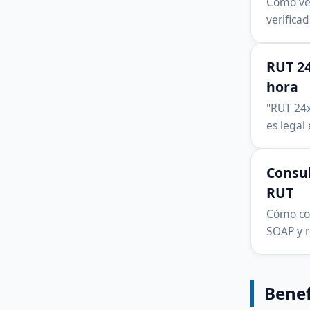
Cómo ver
verificad
RUT 24
hora
"RUT 24x
es legal
Consul
RUT
Cómo con
SOAP y r
Benef