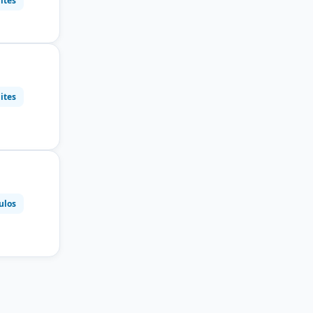
ites
ites
ulos