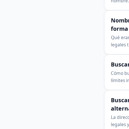
nombre. 
Nombre
forma 
Qué eran
legales 
Buscar
Cómo bus
límites 
Buscar
altern
La direc
legales y