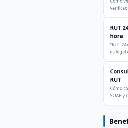
Cómo ver
verificad
RUT 24
hora
"RUT 24x
es legal
Consul
RUT
Cómo con
SOAP y r
Benef