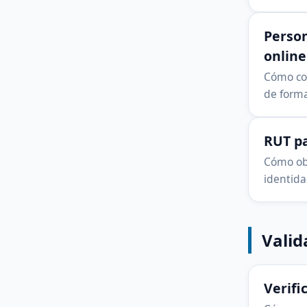
Person
online
Cómo con
de forma
RUT pa
Cómo obt
identida
Valid
Verifi