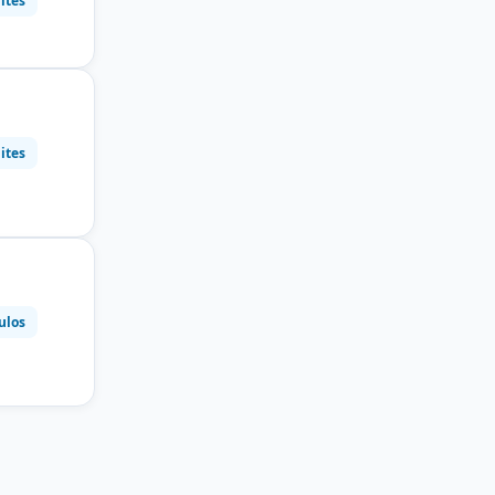
ites
ites
ulos