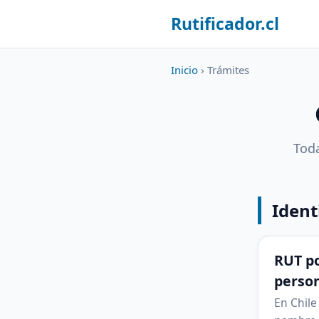
Rutificador.cl
Inicio
› Trámites
Toda
Ident
RUT p
perso
En Chile