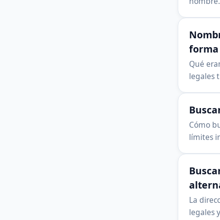
nombre. 
Nombre
forma 
Qué eran
legales 
Buscar
Cómo bus
límites 
Buscar
altern
La direc
legales y