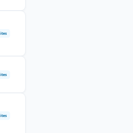
ites
ites
ites