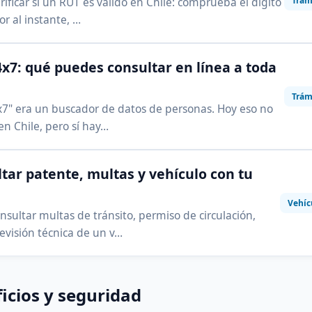
Trám
ificar si un RUT es válido en Chile: comprueba el dígito
or al instante, …
x7: qué puedes consultar en línea a toda
Trám
7" era un buscador de datos de personas. Hoy eso no
 en Chile, pero sí hay…
tar patente, multas y vehículo con tu
Vehíc
sultar multas de tránsito, permiso de circulación,
evisión técnica de un v…
icios y seguridad