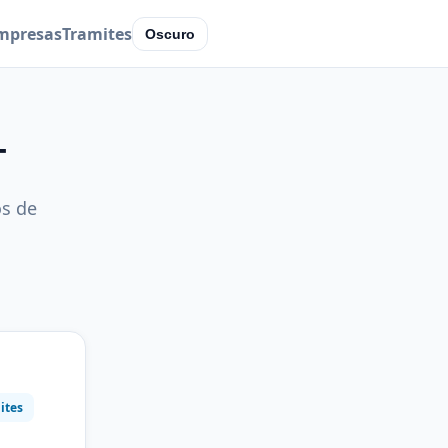
mpresas
Tramites
Oscuro
T
os de
ites