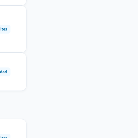
ites
idad