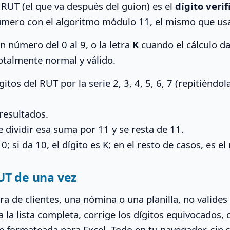
 RUT (el que va después del guion) es el
dígito veri
número con el algoritmo módulo 11, el mismo que usa 
n número del 0 al 9, o la letra
K
cuando el cálculo da
otalmente normal y válido.
gitos del RUT por la serie 2, 3, 4, 5, 6, 7 (repitiéndo
resultados.
de dividir esa suma por 11 y se resta de 11.
s 0; si da 10, el dígito es K; en el resto de casos, es 
UT de una vez
ra de clientes, una nómina o una planilla, no valide
a la lista completa, corrige los dígitos equivocados,
lve formateada para Excel. Todo en tu navegador, sin 