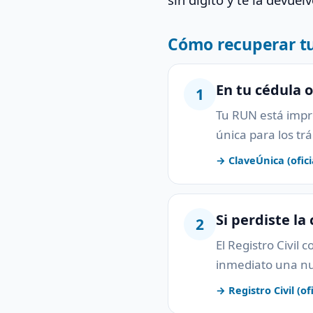
Cómo recuperar t
En tu cédula 
1
Tu RUN está impre
única para los tr
→ ClaveÚnica (ofici
Si perdiste la
2
El Registro Civil 
inmediato una nu
→ Registro Civil (ofi