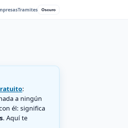
mpresas
Tramites
Oscuro
ratuito
:
 nada a ningún
on él: significa
s
. Aquí te
.