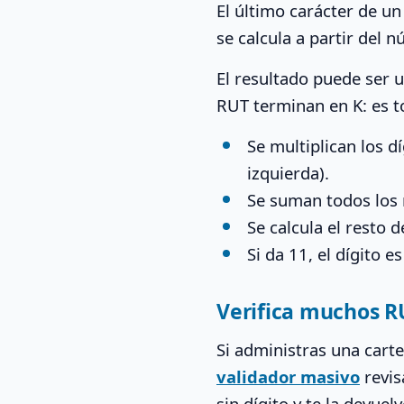
El último carácter de un
se calcula a partir del 
El resultado puede ser u
RUT terminan en K: es t
Se multiplican los dí
izquierda).
Se suman todos los 
Se calcula el resto 
Si da 11, el dígito e
Verifica muchos R
Si administras una carte
validador masivo
revis
sin dígito y te la devue