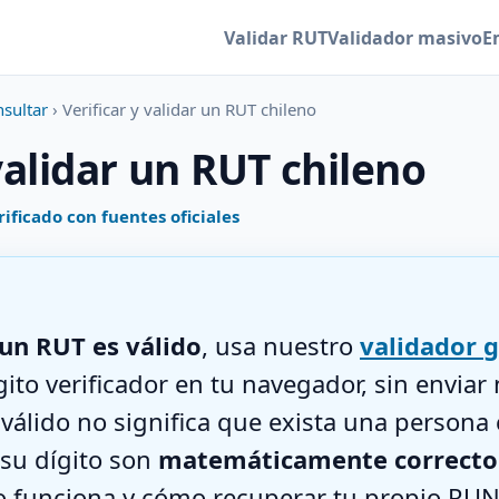
Validar RUT
Validador masivo
E
nsultar
› Verificar y validar un RUT chileno
 validar un RUT chileno
rificado con fuentes oficiales
i un RUT es válido
, usa nuestro
validador g
ito verificador en tu navegador, sin enviar
válido no significa que exista una persona c
su dígito son
matemáticamente correcto
 funciona y cómo recuperar tu propio RUN