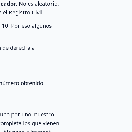
ficador
. No es aleatorio:
el Registro Civil.
 10. Por eso algunos
la de derecha a
el número obtenido.
s uno por uno: nuestro
 completa los que vienen
subir nada a internet.