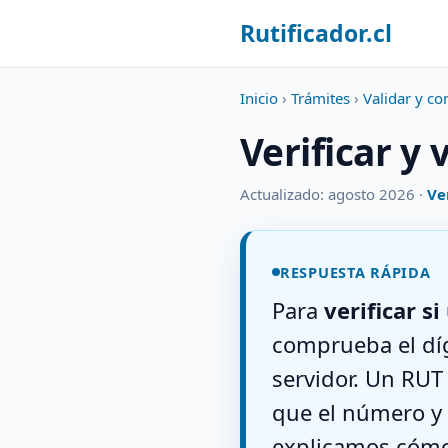
Rutificador.cl
Inicio
›
Trámites
›
Validar y co
Verificar y
Actualizado: agosto 2026 ·
Ve
RESPUESTA RÁPIDA
Para
verificar s
comprueba el díg
servidor. Un RUT 
que el número y 
explicamos cómo