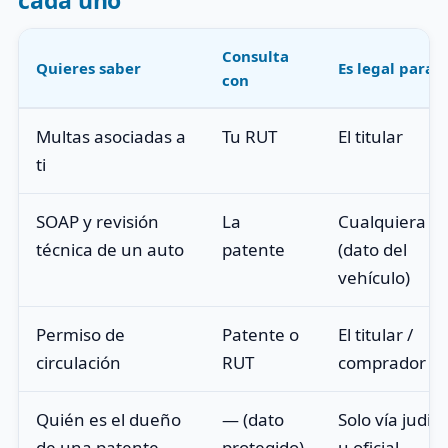
Consulta
Quieres saber
Es legal para
con
Multas asociadas a
Tu RUT
El titular
ti
SOAP y revisión
La
Cualquiera
técnica de un auto
patente
(dato del
vehículo)
Permiso de
Patente o
El titular /
circulación
RUT
comprador
Quién es el dueño
— (dato
Solo vía judici
de una patente
protegido)
u oficial