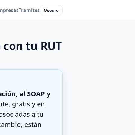
mpresas
Tramites
Oscuro
o con tu RUT
ación, el SOAP y
te, gratis y en
asociadas a tu
cambio, están