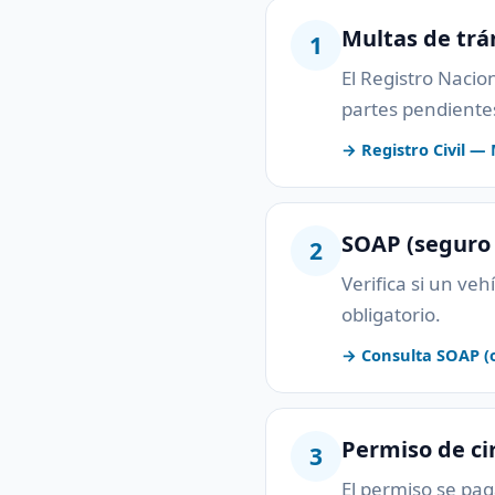
Multas de trá
1
El Registro Nacio
partes pendientes
→ Registro Civil — M
SOAP (seguro 
2
Verifica si un ve
obligatorio.
→ Consulta SOAP (of
Permiso de ci
3
El permiso se pag