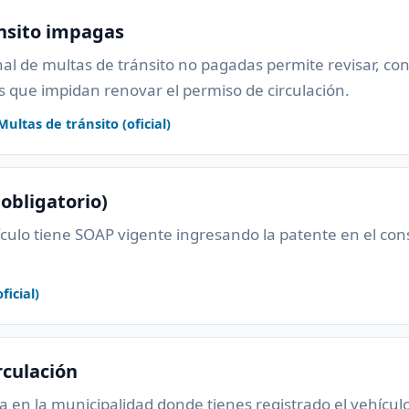
nsito impagas
nal de multas de tránsito no pagadas permite revisar, con 
 que impidan renovar el permiso de circulación.
ultas de tránsito (oficial)
obligatorio)
hículo tiene SOAP vigente ingresando la patente en el cons
icial)
rculación
a en la municipalidad donde tienes registrado el vehícu