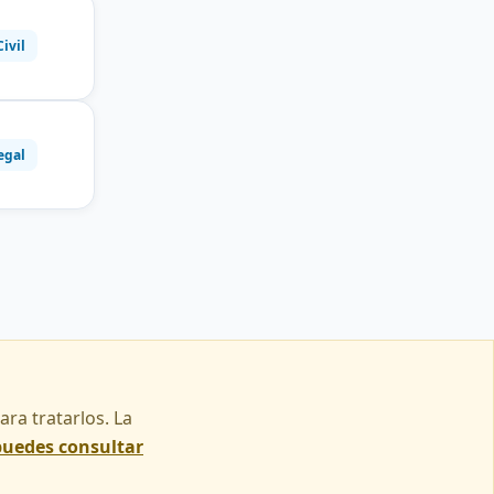
Civil
egal
ra tratarlos. La
puedes consultar