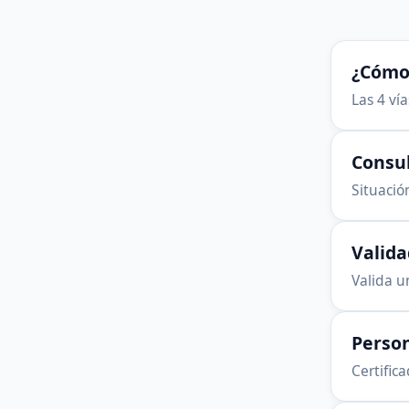
¿Cómo 
Las 4 ví
Consu
Situación
Valid
Valida u
Person
Certific