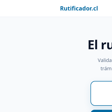
Rutificador.cl
El r
Valida
trámi