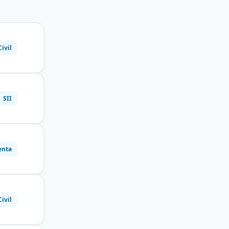
Civil
SII
enta
Civil