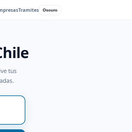
mpresas
Tramites
Oscuro
Chile
lve tus
radas.