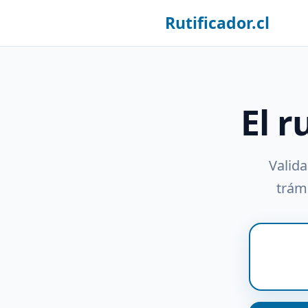
Rutificador.cl
El r
Valida
trámi