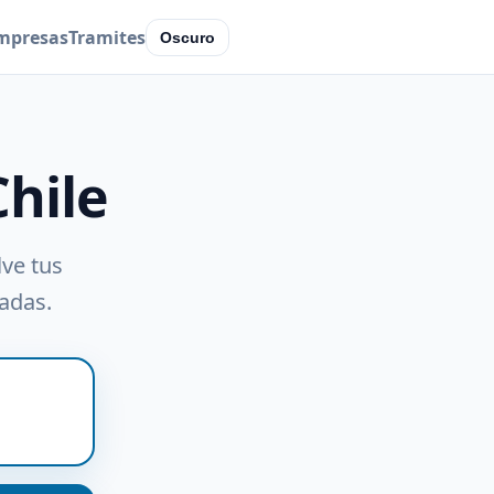
mpresas
Tramites
Oscuro
Chile
lve tus
radas.