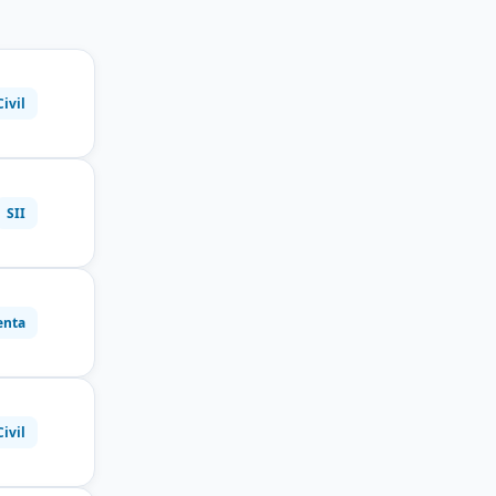
Civil
SII
enta
Civil