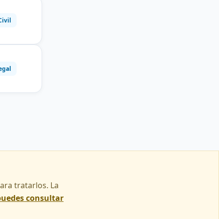
Civil
egal
ra tratarlos. La
puedes consultar