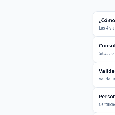
¿Cómo 
Las 4 ví
Consu
Situación
Valid
Valida u
Person
Certific