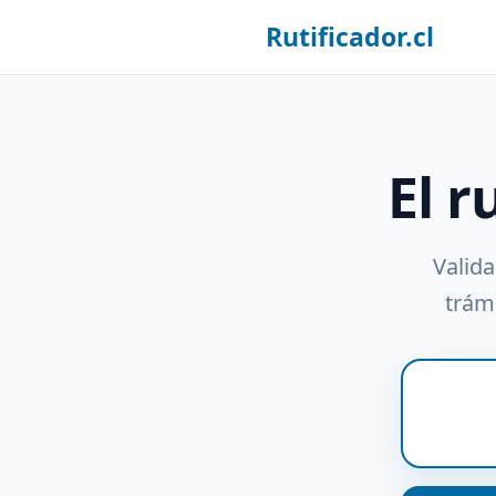
Rutificador.cl
El r
Valida
trámi