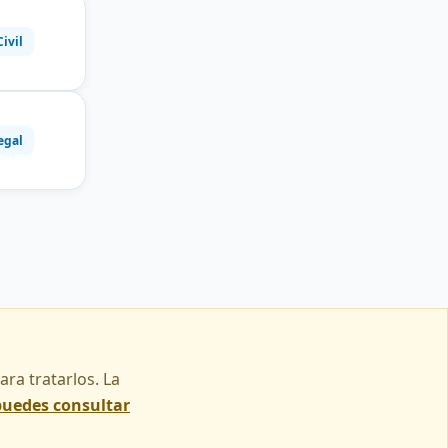
Civil
egal
ra tratarlos. La
puedes consultar