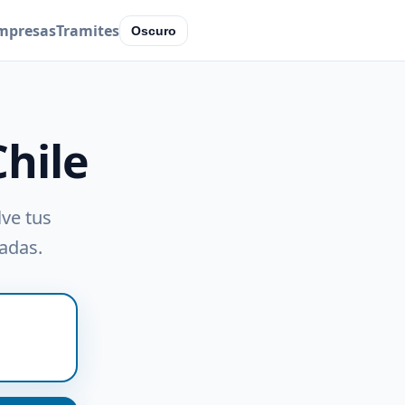
mpresas
Tramites
Oscuro
Chile
lve tus
radas.