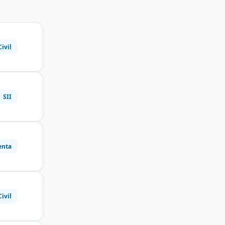
Civil
SII
enta
Civil