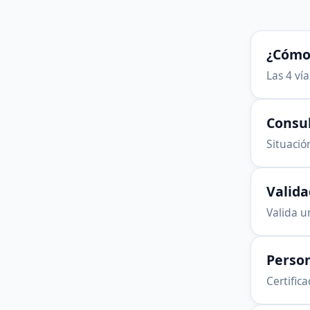
¿Cómo 
Las 4 ví
Consu
Situación
Valid
Valida u
Person
Certific