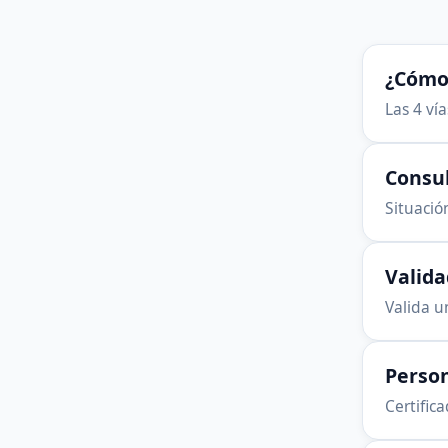
¿Cómo 
Las 4 ví
Consu
Situación
Valid
Valida u
Person
Certific