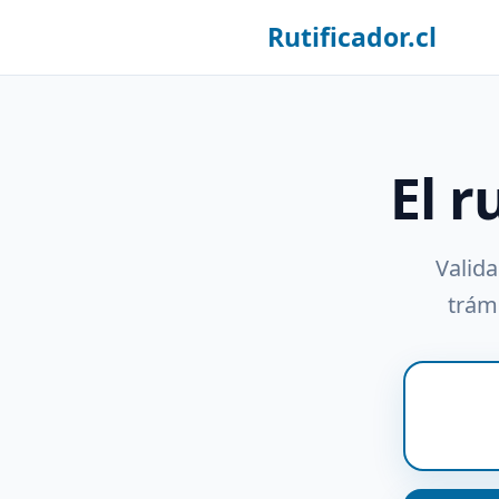
Rutificador.cl
El r
Valida
trámi