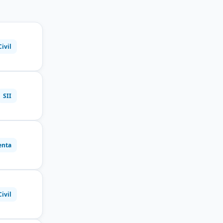
Civil
SII
enta
Civil