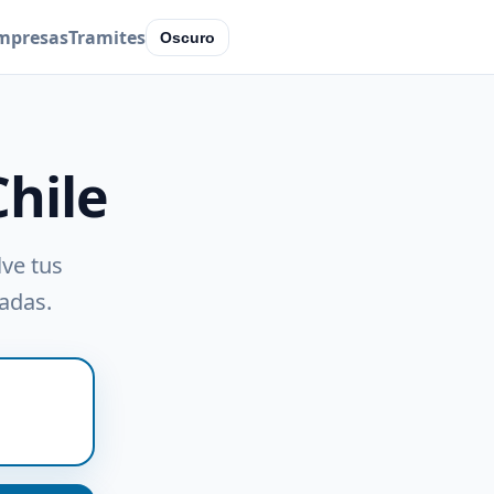
mpresas
Tramites
Oscuro
Chile
lve tus
radas.