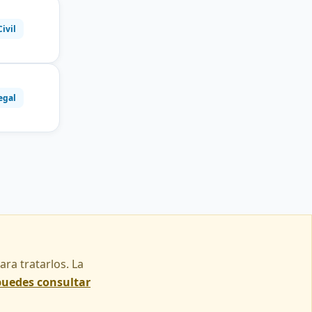
Civil
egal
ra tratarlos. La
puedes consultar