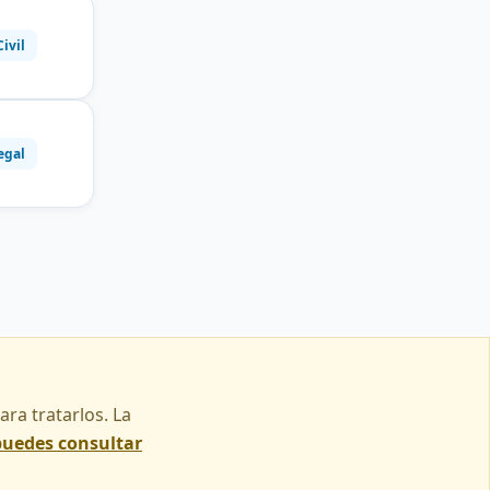
Civil
egal
ra tratarlos. La
puedes consultar