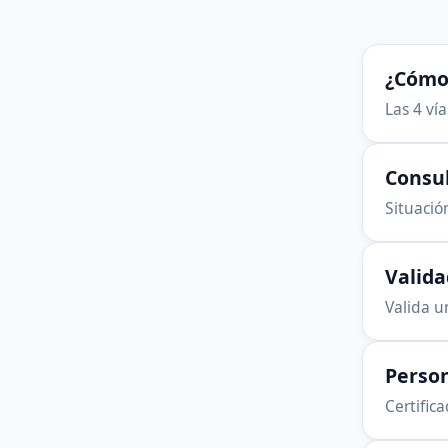
¿Cómo 
Las 4 ví
Consu
Situación
Valid
Valida u
Person
Certific