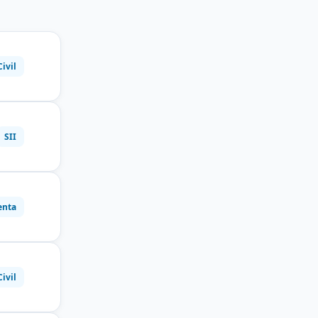
Civil
SII
enta
Civil