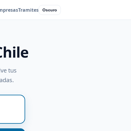
mpresas
Tramites
Oscuro
Chile
lve tus
radas.