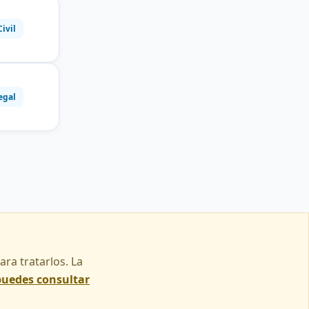
Civil
egal
ra tratarlos. La
puedes consultar