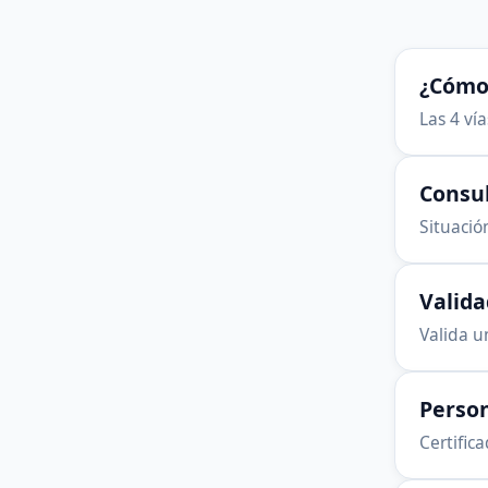
¿Cómo 
Las 4 ví
Consu
Situación
Valid
Valida u
Person
Certific