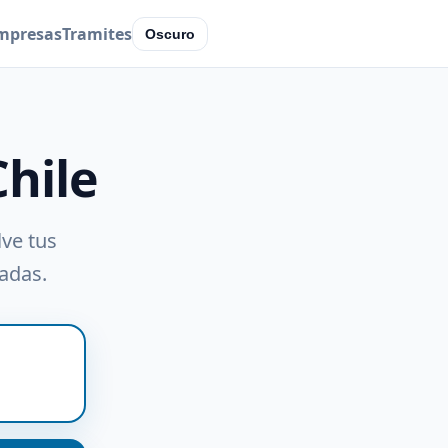
mpresas
Tramites
Oscuro
Chile
lve tus
radas.