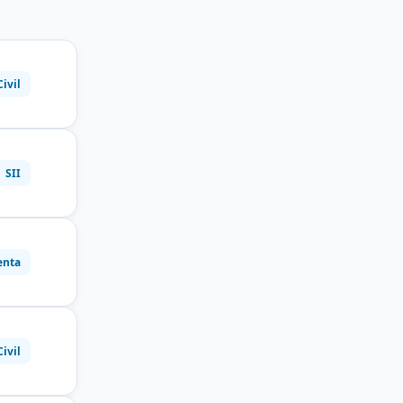
Civil
SII
enta
Civil