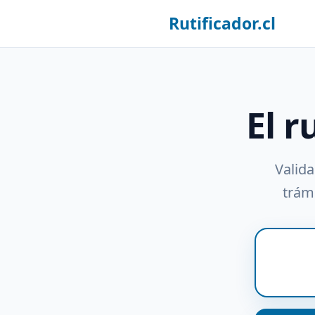
Rutificador.cl
El r
Valida
trámi