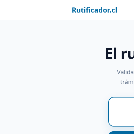
Rutificador.cl
El r
Valida
trámi