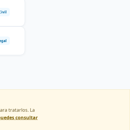
Civil
egal
ra tratarlos. La
puedes consultar