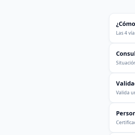
¿Cómo 
Las 4 ví
Consu
Situación
Valid
Valida u
Person
Certific