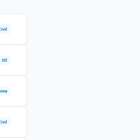
Civil
SII
enta
Civil