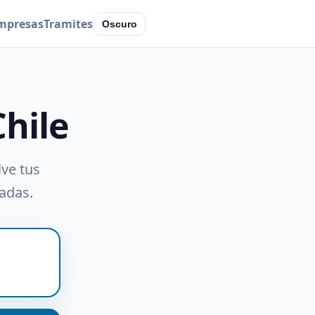
mpresas
Tramites
Oscuro
Chile
lve tus
radas.