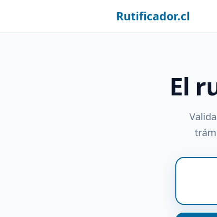
Rutificador.cl
El r
Valida
trámi