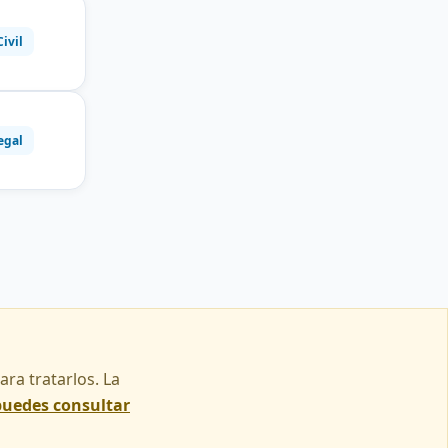
Civil
egal
ra tratarlos. La
puedes consultar