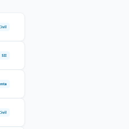
Civil
SII
enta
Civil