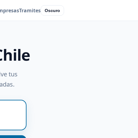
mpresas
Tramites
Oscuro
Chile
lve tus
radas.