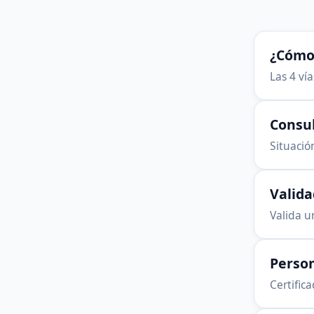
¿Cómo 
Las 4 ví
Consu
Situación
Valid
Valida u
Person
Certific