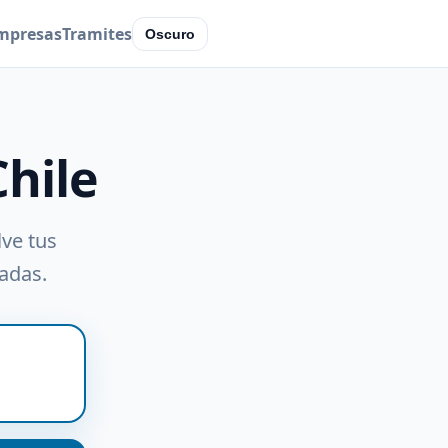
mpresas
Tramites
Oscuro
Chile
lve tus
radas.