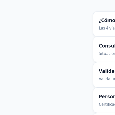
¿Cómo 
Las 4 ví
Consu
Situación
Valid
Valida u
Person
Certific