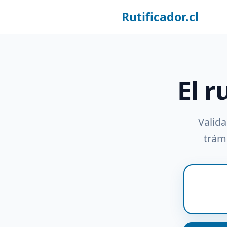
Rutificador.cl
El r
Valida
trámi