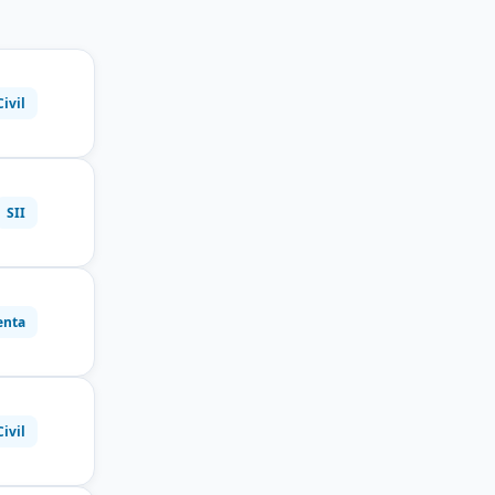
Civil
SII
enta
Civil