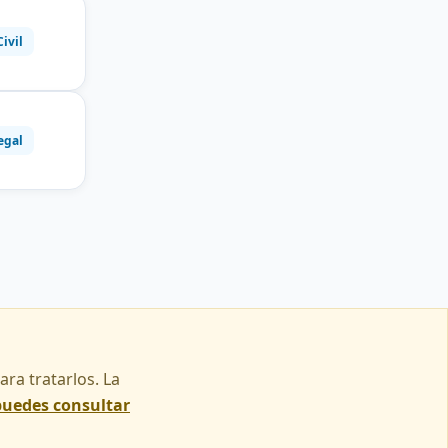
Civil
egal
ra tratarlos. La
puedes consultar