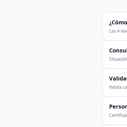
¿Cómo 
Las 4 ví
Consu
Situación
Valid
Valida u
Person
Certific