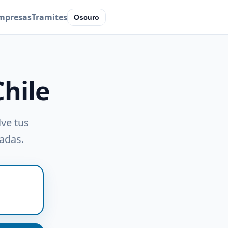
mpresas
Tramites
Oscuro
Chile
lve tus
radas.