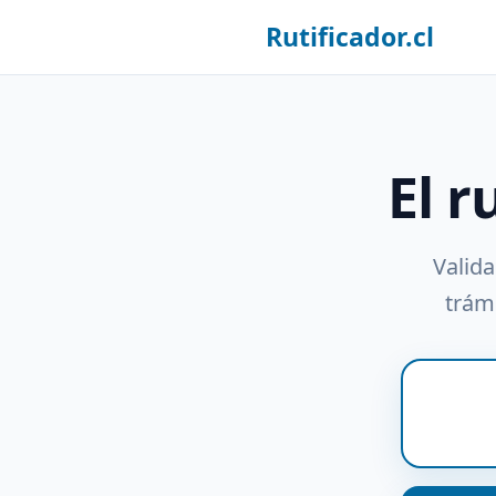
Rutificador.cl
El r
Valida
trámi