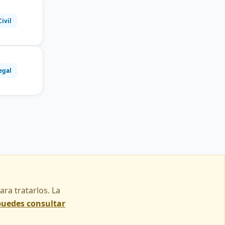
Civil
egal
ra tratarlos. La
puedes consultar