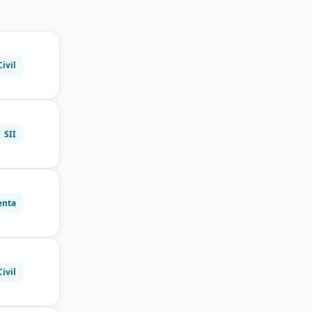
Civil
SII
enta
Civil