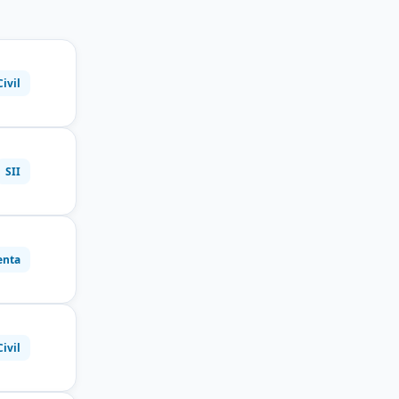
Civil
SII
enta
Civil