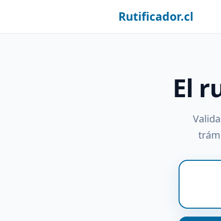
Rutificador.cl
El r
Valida
trámi