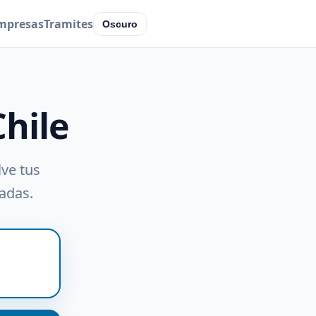
mpresas
Tramites
Oscuro
Chile
lve tus
radas.