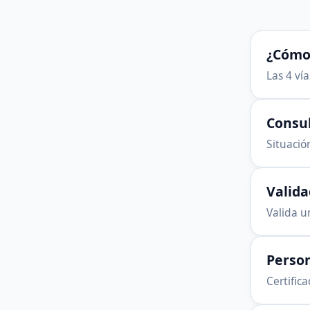
¿Cómo 
Las 4 ví
Consu
Situación
Valid
Valida u
Person
Certific