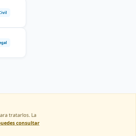
Civil
egal
ra tratarlos. La
puedes consultar