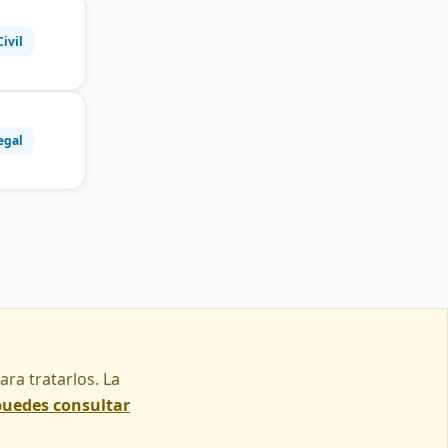
Civil
egal
ra tratarlos. La
puedes consultar