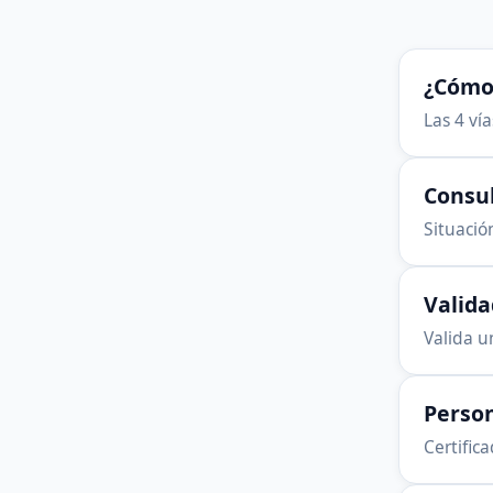
¿Cómo 
Las 4 ví
Consu
Situación
Valid
Valida u
Person
Certific