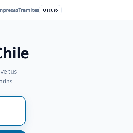
mpresas
Tramites
Oscuro
Chile
lve tus
radas.