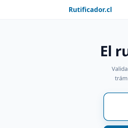
Rutificador.cl
El r
Valida
trámi