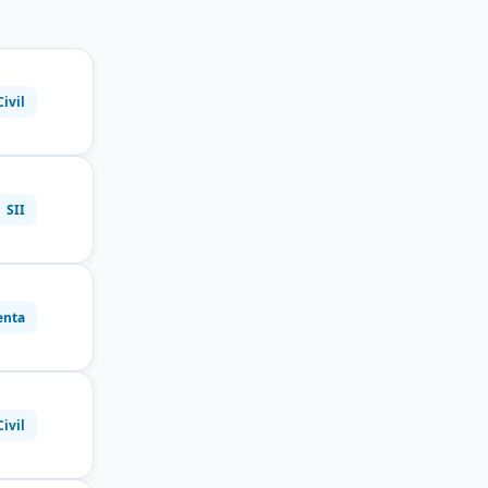
Civil
SII
enta
Civil