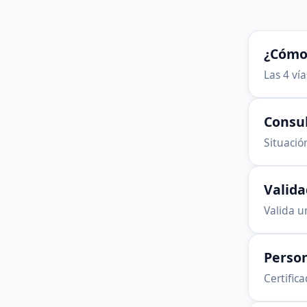
¿Cómo 
Las 4 ví
Consu
Situación
Valid
Valida u
Person
Certific