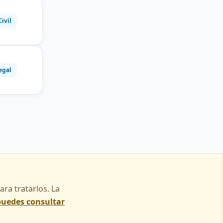
Civil
egal
ra tratarlos. La
puedes consultar