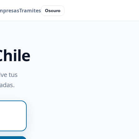
mpresas
Tramites
Oscuro
Chile
lve tus
radas.