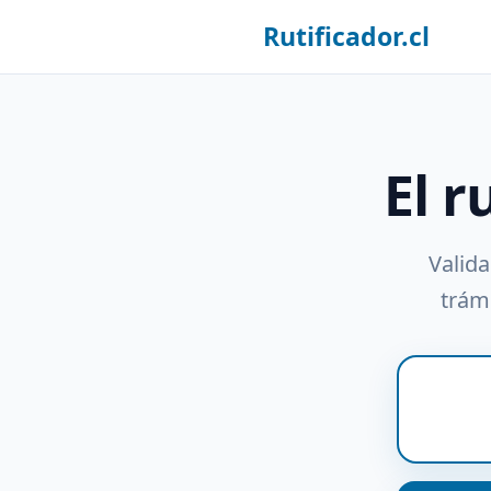
Rutificador.cl
El r
Valida
trámi