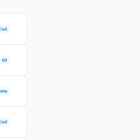
Civil
SII
enta
Civil