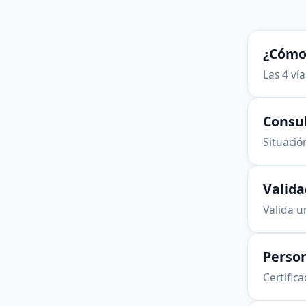
¿Cómo 
Las 4 ví
Consu
Situación
Valid
Valida u
Person
Certific