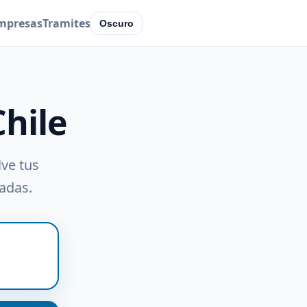
mpresas
Tramites
Oscuro
Chile
lve tus
radas.