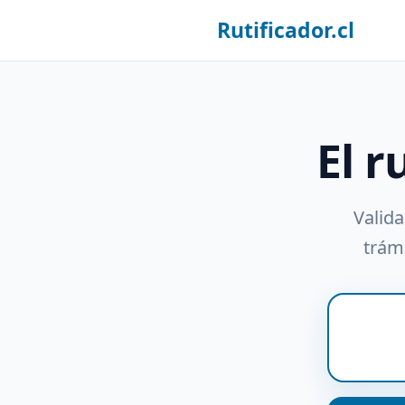
Rutificador.cl
El r
Valida
trámi