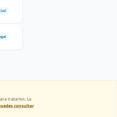
Civil
egal
ra tratarlos. La
puedes consultar