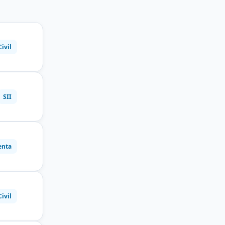
Civil
SII
enta
Civil