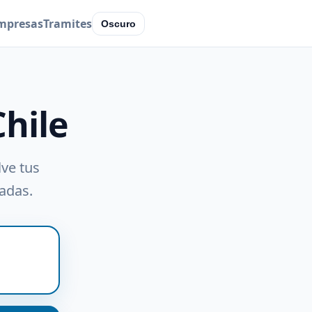
mpresas
Tramites
Oscuro
Chile
lve tus
radas.