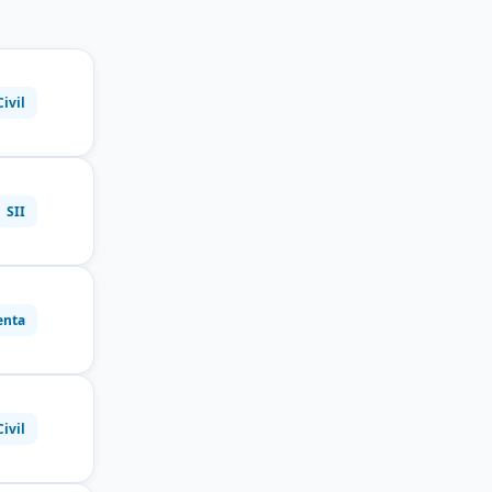
Civil
SII
enta
Civil