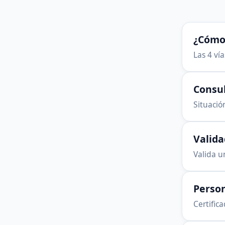
¿Cómo 
Las 4 ví
Consu
Situación
Valid
Valida u
Person
Certific