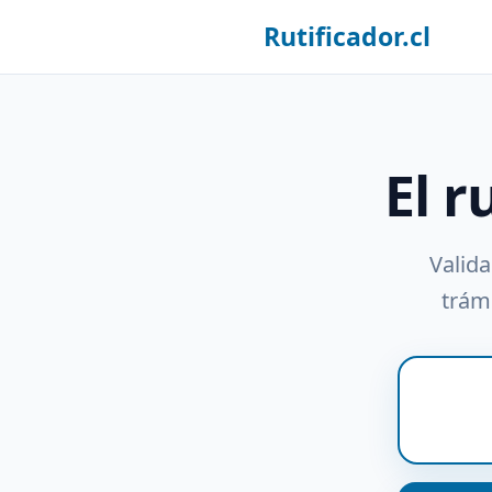
Rutificador.cl
El r
Valida
trámi