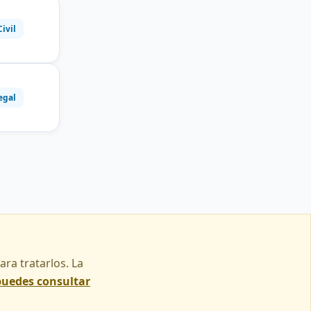
Civil
egal
ra tratarlos. La
puedes consultar