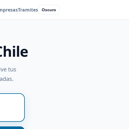
mpresas
Tramites
Oscuro
Chile
lve tus
radas.