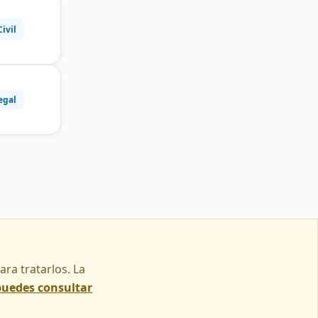
Civil
egal
ra tratarlos. La
puedes consultar