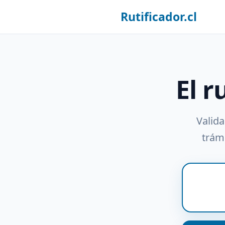
Rutificador.cl
El r
Valida
trámi