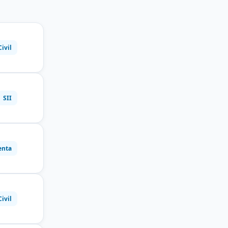
Civil
SII
enta
Civil