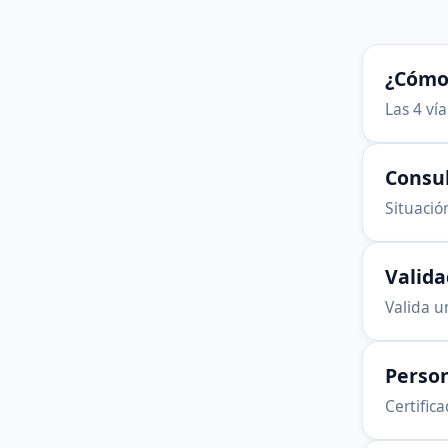
¿Cómo 
Las 4 ví
Consu
Situación
Valid
Valida u
Person
Certific