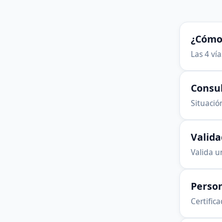
¿Cómo 
Las 4 ví
Consu
Situación
Valid
Valida u
Person
Certific