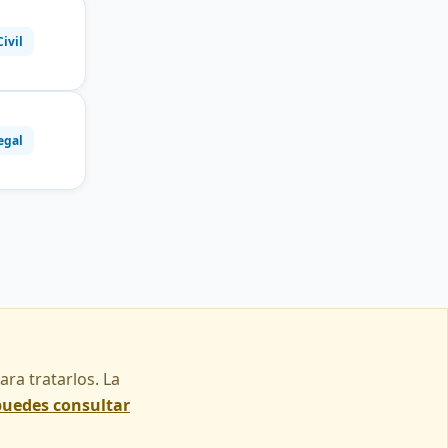
Civil
egal
ra tratarlos. La
puedes consultar