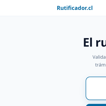
Rutificador.cl
El r
Valida
trámi