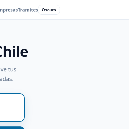
mpresas
Tramites
Oscuro
Chile
lve tus
radas.