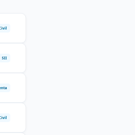
Civil
SII
enta
Civil