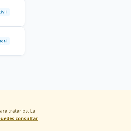
Civil
egal
ra tratarlos. La
puedes consultar