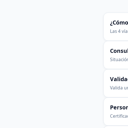
¿Cómo 
Las 4 ví
Consu
Situación
Valid
Valida u
Person
Certific