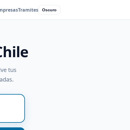
mpresas
Tramites
Oscuro
Chile
lve tus
radas.