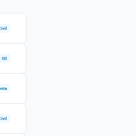
Civil
SII
enta
Civil