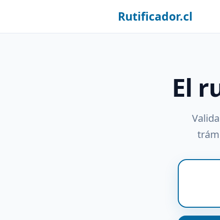
Rutificador.cl
El r
Valida
trámi