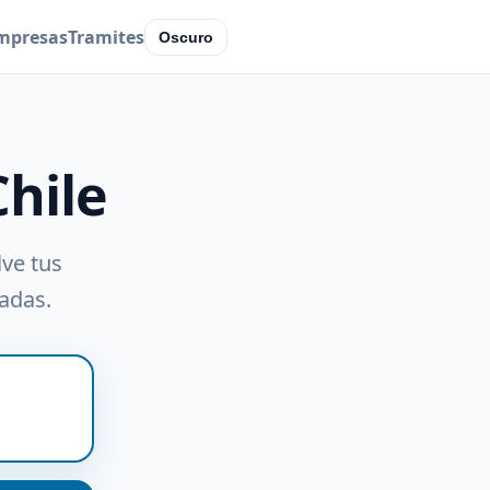
mpresas
Tramites
Oscuro
Chile
lve tus
radas.