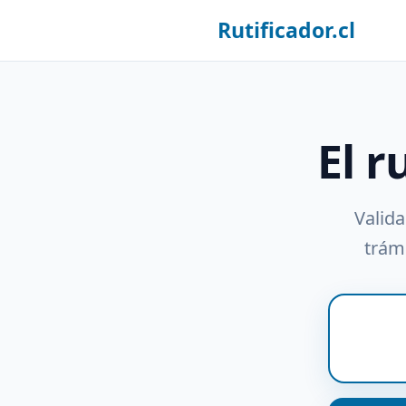
Rutificador.cl
El r
Valida
trámi