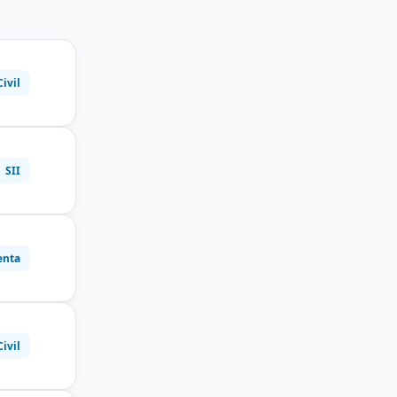
Civil
SII
enta
Civil