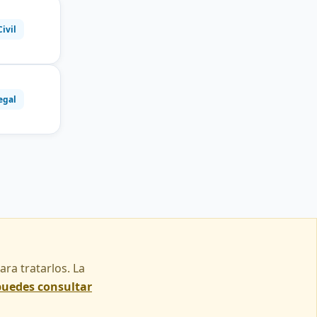
Civil
egal
ra tratarlos. La
puedes consultar