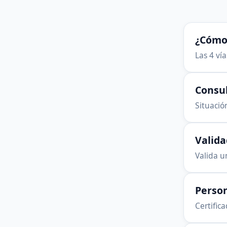
¿Cómo 
Las 4 ví
Consu
Situación
Valid
Valida u
Person
Certific