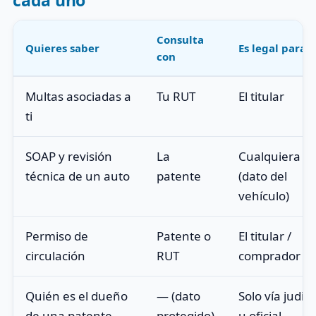
Consulta
Quieres saber
Es legal para
con
Multas asociadas a
Tu RUT
El titular
ti
SOAP y revisión
La
Cualquiera
técnica de un auto
patente
(dato del
vehículo)
Permiso de
Patente o
El titular /
circulación
RUT
comprador
Quién es el dueño
— (dato
Solo vía judici
de una patente
protegido)
u oficial