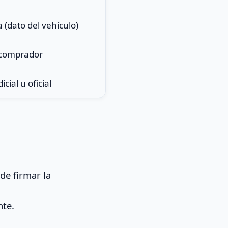
 (dato del vehículo)
 / comprador
icial u oficial
de firmar la
nte.