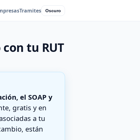
mpresas
Tramites
Oscuro
o con tu RUT
ación, el SOAP y
te, gratis y en
asociadas a tu
cambio, están