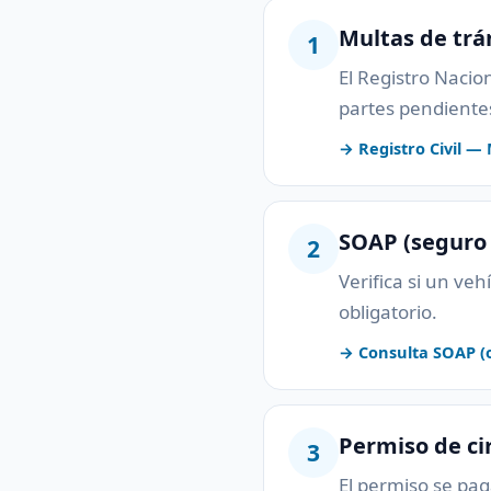
Multas de trá
1
El Registro Nacio
partes pendientes
→ Registro Civil — M
SOAP (seguro 
2
Verifica si un ve
obligatorio.
→ Consulta SOAP (of
Permiso de ci
3
El permiso se pag