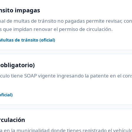
nsito impagas
nal de multas de tránsito no pagadas permite revisar, con 
 que impidan renovar el permiso de circulación.
ultas de tránsito (oficial)
obligatorio)
hículo tiene SOAP vigente ingresando la patente en el cons
icial)
rculación
a en la municipalidad donde tienes registrado el vehícu